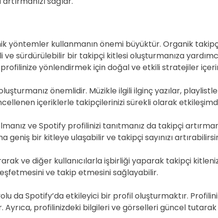
 artırmanızı sağlar.
anik yöntemler kullanmanın önemi büyüktür. Organik takipçi
i ve sürdürülebilir bir takipçi kitlesi oluşturmanıza yardım
profilinize yönlendirmek için doğal ve etkili stratejiler içerir
ik oluşturmanız önemlidir. Müzikle ilgili ilginç yazılar, playli
güncellenen içeriklerle takipçilerinizi sürekli olarak etkileş
nız ve Spotify profilinizi tanıtmanız da takipçi artırmanın e
niş bir kitleye ulaşabilir ve takipçi sayınızı artırabilirsin
rak ve diğer kullanıcılarla işbirliği yaparak takipçi kitlenizi
 keşfetmesini ve takip etmesini sağlayabilir.
lu da Spotify’da etkileyici bir profil oluşturmaktır. Profil
Ayrıca, profilinizdeki bilgileri ve görselleri güncel tutarak ku