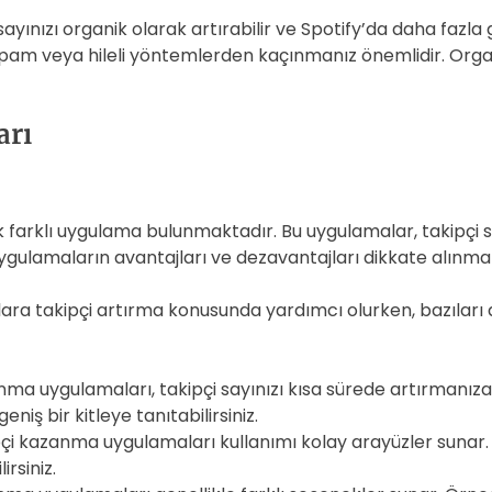
yınızı organik olarak artırabilir ve Spotify’da daha fazla 
çin spam veya hileli yöntemlerden kaçınmanız önemlidir. Org
arı
k farklı uygulama bulunmaktadır. Bu uygulamalar, takipçi say
ygulamaların avantajları ve dezavantajları dikkate alınmal
ra takipçi artırma konusunda yardımcı olurken, bazıları da 
ma uygulamaları, takipçi sayınızı kısa sürede artırmanıza 
eniş bir kitleye tanıtabilirsiniz.
pçi kazanma uygulamaları kullanımı kolay arayüzler sunar. 
irsiniz.