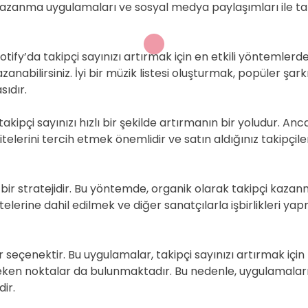
kazanma uygulamaları ve sosyal medya paylaşımları ile takip
ify’da takipçi sayınızı artırmak için en etkili yöntemlerden 
zanabilirsiniz. İyi bir müzik listesi oluşturmak, popüler şar
ıdır.
 takipçi sayınızı hızlı bir şekilde artırmanın bir yoludur. A
telerini tercih etmek önemlidir ve satın aldığınız takipçil
i bir stratejidir. Bu yöntemde, organik olarak takipçi kaz
elerine dahil edilmek ve diğer sanatçılarla işbirlikleri ya
eçenektir. Bu uygulamalar, takipçi sayınızı artırmak için f
ereken noktalar da bulunmaktadır. Bu nedenle, uygulamalar
ir.