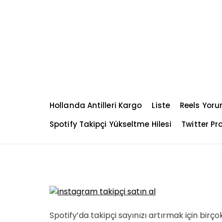
S
k
i
p
t
o
c
o
n
Hollanda Antilleri Kargo
Liste
Reels Yoru
t
e
Spotify Takipçi Yükseltme Hilesi
Twitter Pro
n
t
Spotify’da takipçi sayınızı artırmak için birço