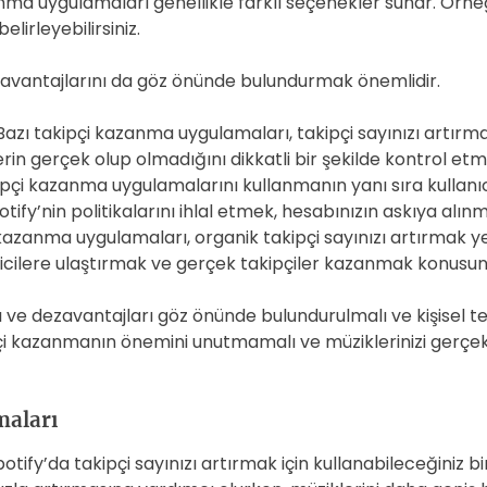
ma uygulamaları genellikle farklı seçenekler sunar. Örneği
elirleyebilirsiniz.
avantajlarını da göz önünde bulundurmak önemlidir.
azı takipçi kazanma uygulamaları, takipçi sayınızı artırmak
lerin gerçek olup olmadığını dikkatli bir şekilde kontrol et
ipçi kazanma uygulamalarını kullanmanın yanı sıra kullanı
ify’nin politikalarını ihlal etmek, hesabınızın askıya alı
azanma uygulamaları, organik takipçi sayınızı artırmak yer
yicilere ulaştırmak ve gerçek takipçiler kazanmak konusun
ve dezavantajları göz önünde bulundurulmalı ve kişisel te
pçi kazanmanın önemini unutmamalı ve müziklerinizi gerçek 
maları
ify’da takipçi sayınızı artırmak için kullanabileceğiniz 