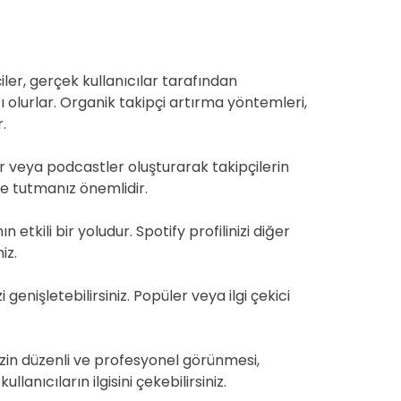
ler, gerçek kullanıcılar tarafından
cı olurlar. Organik takipçi artırma yöntemleri,
.
stler veya podcastler oluşturarak takipçilerin
imde tutmanız önemlidir.
tkili bir yoludur. Spotify profilinizi diğer
iz.
 genişletebilirsiniz. Popüler veya ilgi çekici
inizin düzenli ve profesyonel görünmesi,
llanıcıların ilgisini çekebilirsiniz.