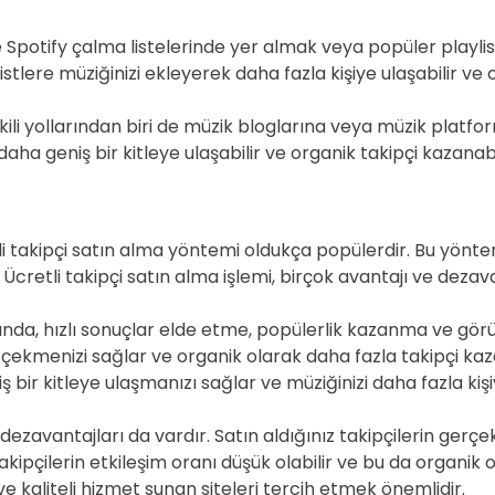
 Spotify çalma listelerinde yer almak veya popüler playlist
istlere müziğinizi ekleyerek daha fazla kişiye ulaşabilir ve o
ili yollarından biri de müzik bloglarına veya müzik platfo
a geniş bir kitleye ulaşabilir ve organik takipçi kazanabil
li takipçi satın alma yöntemi oldukça popülerdir. Bu yöntem,
. Ücretli takipçi satın alma işlemi, birçok avantajı ve dezav
sında, hızlı sonuçlar elde etme, popülerlik kazanma ve görün
ini çekmenizi sağlar ve organik olarak daha fazla takipçi k
ş bir kitleye ulaşmanızı sağlar ve müziğinizi daha fazla ki
 dezavantajları da vardır. Satın aldığınız takipçilerin gerçe
ız takipçilerin etkileşim oranı düşük olabilir ve bu da organ
ir ve kaliteli hizmet sunan siteleri tercih etmek önemlidir.