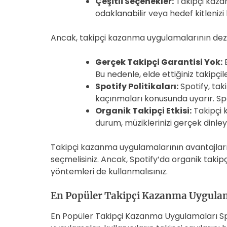
Çeşitli Seçenekler:
Takipçi kazan
odaklanabilir veya hedef kitlenizi b
Ancak, takipçi kazanma uygulamalarının dez
Gerçek Takipçi Garantisi Yok:
B
Bu nedenle, elde ettiğiniz takipçi
Spotify Politikaları:
Spotify, tak
kaçınmaları konusunda uyarır. Spot
Organik Takipçi Etkisi:
Takipçi k
durum, müziklerinizi gerçek dinle
Takipçi kazanma uygulamalarının avantajları 
seçmelisiniz. Ancak, Spotify’da organik taki
yöntemleri de kullanmalısınız.
En Popüler Takipçi Kazanma Uygula
En Popüler Takipçi Kazanma Uygulamaları Spot