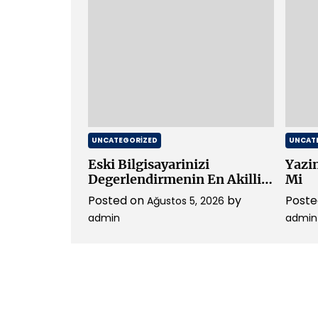
UNCATEGORIZED
UNCAT
Eski Bilgisayarinizi
Yazin
Degerlendirmenin En Akilli
Mi
Yolu
Posted on
by
Post
Ağustos 5, 2026
admin
admin