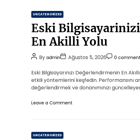
C
UNCATEGORIZED
a
Eski Bilgisayarini
t
e
En Akilli Yolu
g
o
P
P
P
By
Ağustos 5, 2026
admin
0 comment
r
o
o
o
i
s
s
s
Eski Bilgisayarınızı Değerlendirmenin En Akıll
e
t
t
t
etkili yöntemlerini keşfedin. Performansını 
s
A
D
C
değerlendirmek ve donanımınızı güncelleyer
u
a
o
t
t
m
o
Leave a Comment
h
e
n
m
E
o
e
s
r
n
k
t
C
i
UNCATEGORIZED