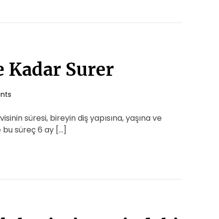
e Kadar Surer
nts
isinin süresi, bireyin diş yapısına, yaşına ve
e bu süreç 6 ay […]