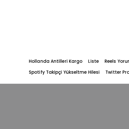
S
k
i
p
t
o
c
o
n
Hollanda Antilleri Kargo
Liste
Reels Yoru
t
e
Spotify Takipçi Yükseltme Hilesi
Twitter Pro
n
t