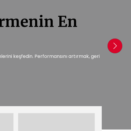
D
E
irmenin En
mlerini keşfedin. Performansını artırmak, geri