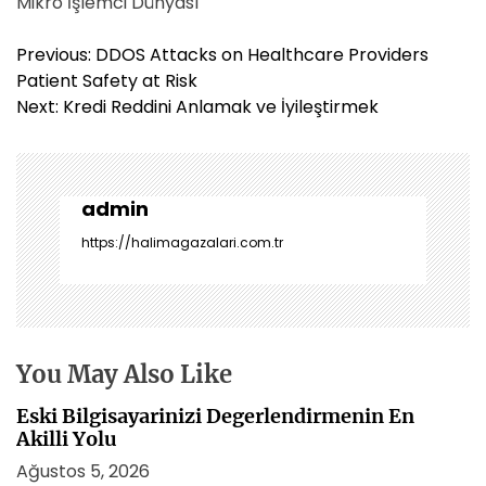
Mikro İşlemci Dünyası
Y
Previous:
DDOS Attacks on Healthcare Providers
a
Patient Safety at Risk
z
Next:
Kredi Reddini Anlamak ve İyileştirmek
ı
g
e
z
admin
i
https://halimagazalari.com.tr
n
m
e
s
i
You May Also Like
Eski Bilgisayarinizi Degerlendirmenin En
Akilli Yolu
Ağustos 5, 2026