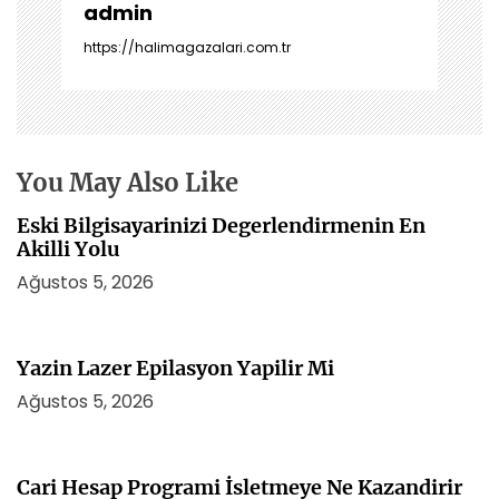
e
admin
z
https://halimagazalari.com.tr
i
n
m
e
s
You May Also Like
i
Eski Bilgisayarinizi Degerlendirmenin En
Akilli Yolu
Ağustos 5, 2026
Yazin Lazer Epilasyon Yapilir Mi
Ağustos 5, 2026
Cari Hesap Programi İsletmeye Ne Kazandirir