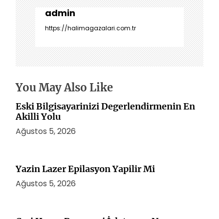
g
e
admin
z
https://halimagazalari.com.tr
i
n
m
e
s
You May Also Like
i
Eski Bilgisayarinizi Degerlendirmenin En
Akilli Yolu
Ağustos 5, 2026
Yazin Lazer Epilasyon Yapilir Mi
Ağustos 5, 2026