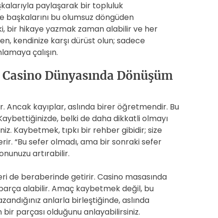
şkalarıyla paylaşarak bir topluluk
 de başkalarını bu olumsuz döngüden
, bir hikaye yazmak zaman alabilir ve her
en, kendinize karşı dürüst olun; sadece
anlamaya çalışın.
k: Casino Dünyasında Dönüşüm
ür. Ancak kayıplar, aslında birer öğretmendir. Bu
aybettiğinizde, belki de daha dikkatli olmayı
niz. Kaybetmek, tıpkı bir rehber gibidir; size
ir. “Bu sefer olmadı, ama bir sonraki sefer
onunuzu artırabilir.
leri de beraberinde getirir. Casino masasında
bir parça alabilir. Amaç kaybetmek değil, bu
zandığınız anlarla birleştiğinde, aslında
bir parçası olduğunu anlayabilirsiniz.