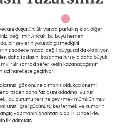
ecanı düşünün. Bir yanda parlak ışıklar, diğer
niz, değil mi? Ancak, bu büyü hemen
da, bir şeylerin yolunda gitmediğini
larınız sadece maddi değil, duygusal da olabiliyor.
nden daha fazlasını kazanma hırsıyla daha büyük
fı mı? “Bir sonraki sefer kesin kazanacağım!”
n sizi harekete geçiriyor.
talarınızı göz önüne almanız oldukça önemli.
kendinizden daha fazlasını adadınız. Bu tür
lir. Peki, bu durumu tersine çevirmek mümkün mü?
malısınız. İçsel gücünüzü keşfetmek ve kumarın
langıç yapmanın anahtarı olabilir. Öncelikle,
n ilk adımıdır.