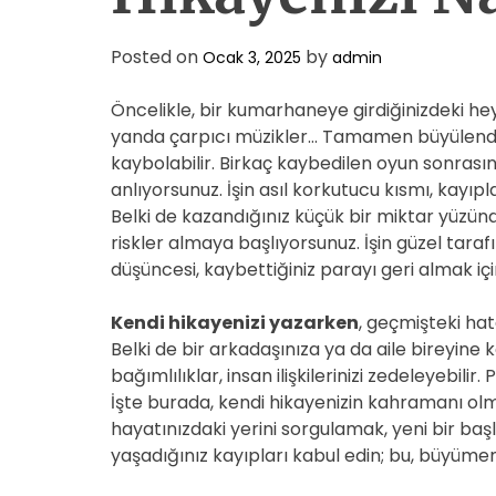
Posted on
by
Ocak 3, 2025
admin
Öncelikle, bir kumarhaneye girdiğinizdeki hey
yanda çarpıcı müzikler… Tamamen büyülendi
kaybolabilir. Birkaç kaybedilen oyun sonrasın
anlıyorsunuz. İşin asıl korkutucu kısmı, kayıp
Belki de kazandığınız küçük bir miktar yüzü
riskler almaya başlıyorsunuz. İşin güzel tara
düşüncesi, kaybettiğiniz parayı geri almak içi
Kendi hikayenizi yazarken
, geçmişteki ha
Belki de bir arkadaşınıza ya da aile bireyine 
bağımlılıklar, insan ilişkilerinizi zedeleyebi
İşte burada, kendi hikayenizin kahramanı ol
hayatınızdaki yerini sorgulamak, yeni bir baş
yaşadığınız kayıpları kabul edin; bu, büyümeni