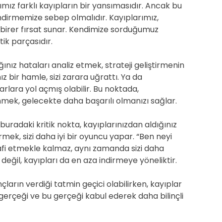
ız farklı kayıpların bir yansımasıdır. Ancak bu
ndirmemize sebep olmalıdır. Kayıplarımız,
n birer fırsat sunar. Kendimize sorduğumuz
ik parçasıdır.
ınız hataları analiz etmek, strateji geliştirmenin
ız bir hamle, sizi zarara uğrattı. Ya da
arlara yol açmış olabilir. Bu noktada,
enmek, gelecekte daha başarılı olmanızı sağlar.
buradaki kritik nokta, kayıplarınızdan aldığınız
mek, sizi daha iyi bir oyuncu yapar. “Ben neyi
lafi etmekle kalmaz, aynı zamanda sizi daha
 değil, kayıpları da en aza indirmeye yöneliktir.
arın verdiği tatmin geçici olabilirken, kayıplar
r gerçeği ve bu gerçeği kabul ederek daha bilinçli