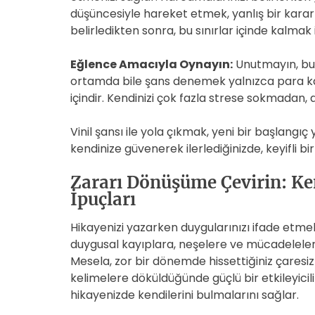
düşüncesiyle hareket etmek, yanlış bir karar
belirledikten sonra, bu sınırlar içinde kalma
Eğlence Amacıyla Oynayın:
Unutmayın, bu 
ortamda bile şans denemek yalnızca para ka
içindir. Kendinizi çok fazla strese sokmadan,
Vinil şansı ile yola çıkmak, yeni bir başlangı
kendinize güvenerek ilerlediğinizde, keyifli bir
Zararı Dönüşüme Çevirin: K
İpuçları
Hikayenizi yazarken duygularınızı ifade etm
duygusal kayıplara, neşelere ve mücadeleler
Mesela, zor bir dönemde hissettiğiniz çaresi
kelimelere döküldüğünde güçlü bir etkileyicili
hikayenizde kendilerini bulmalarını sağlar.