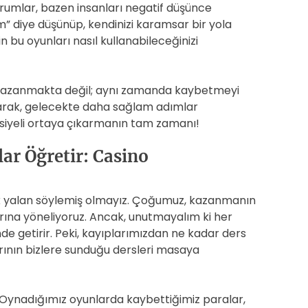
rumlar, bazen insanları negatif düşünce
im” diye düşünüp, kendinizi karamsar bir yola
 bu oyunları nasıl kullanabileceğinizi
kazanmakta değil; aynı zamanda kaybetmeyi
larak, gelecekte daha sağlam adımlar
otansiyeli ortaya çıkarmanın tam zamanı!
ar Öğretir: Casino
k yalan söylemiş olmayız. Çoğumuz, kazanmanın
rına yöneliyoruz. Ancak, unutmayalım ki her
de getirir. Peki, kayıplarımızdan ne kadar ders
rının bizlere sunduğu dersleri masaya
Oynadığımız oyunlarda kaybettiğimiz paralar,