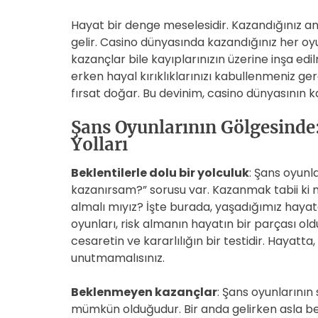
Hayat bir denge meselesidir. Kazandığınız an
gelir. Casino dünyasında kazandığınız her oyu
kazançlar bile kayıplarınızın üzerine inşa edilmi
erken hayal kırıklıklarınızı kabullenmeniz ge
fırsat doğar. Bu devinim, casino dünyasının ka
Şans Oyunlarının Gölgesinde
Yolları
Beklentilerle dolu bir yolculuk
: Şans oyunl
kazanırsam?” sorusu var. Kazanmak tabii k
almalı mıyız? İşte burada, yaşadığımız haya
oyunları, risk almanın hayatın bir parçası o
cesaretin ve kararlılığın bir testidir. Hayatt
unutmamalısınız.
Beklenmeyen kazançlar
: Şans oyunlarının
mümkün olduğudur. Bir anda gelirken asla bek