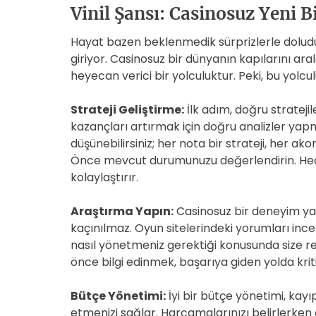
Vinil Şansı: Casinosuz Yeni Bi
Hayat bazen beklenmedik sürprizlerle doludu
giriyor. Casinosuz bir dünyanın kapılarını ar
heyecan verici bir yolculuktur. Peki, bu yolcu
Strateji Geliştirme:
İlk adım, doğru strateji
kazançları artırmak için doğru analizler yapm
düşünebilirsiniz; her nota bir strateji, her ako
Önce mevcut durumunuzu değerlendirin. Hedefl
kolaylaştırır.
Araştırma Yapın:
Casinosuz bir deneyim ya
kaçınılmaz. Oyun sitelerindeki yorumları inc
nasıl yönetmeniz gerektiği konusunda size r
önce bilgi edinmek, başarıya giden yolda kriti
Bütçe Yönetimi:
İyi bir bütçe yönetimi, kay
etmenizi sağlar. Harcamalarınızı belirlerken 