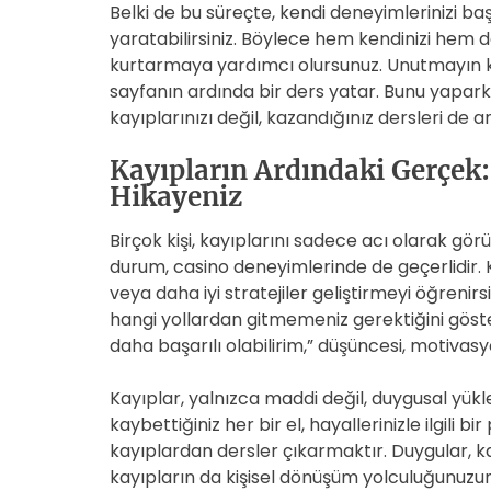
Belki de bu süreçte, kendi deneyimlerinizi ba
yaratabilirsiniz. Böylece hem kendinizi hem
kurtarmaya yardımcı olursunuz. Unutmayın ki
sayfanın ardında bir ders yatar. Bunu yapark
kayıplarınızı değil, kazandığınız dersleri de 
Kayıpların Ardındaki Gerçe
Hikayeniz
Birçok kişi, kayıplarını sadece acı olarak gör
durum, casino deneyimlerinde de geçerlidir. K
veya daha iyi stratejiler geliştirmeyi öğrenirsi
hangi yollardan gitmemeniz gerektiğini göster
daha başarılı olabilirim,” düşüncesi, motivasy
Kayıplar, yalnızca maddi değil, duygusal yük
kaybettiğiniz her bir el, hayallerinizle ilgili 
kayıplardan dersler çıkarmaktır. Duygular, ka
kayıpların da kişisel dönüşüm yolculuğunuzun 