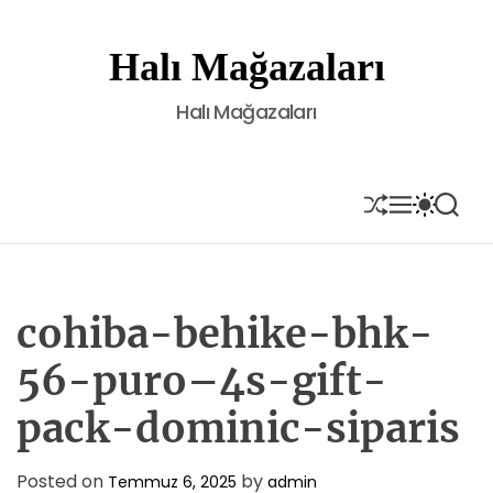
S
k
Halı Mağazaları
i
p
Halı Mağazaları
t
o
c
o
S
M
S
S
H
E
W
E
n
U
N
I
A
t
F
U
T
R
e
F
C
C
L
H
H
n
E
C
cohiba-behike-bhk-
t
O
L
56-puro–4s-gift-
O
R
pack-dominic-siparis
M
O
D
E
Posted on
by
Temmuz 6, 2025
admin