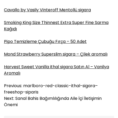
Cavallo by Vasily Vinteroff Mentollü sigara
Smoking King Size Thinnest Extra Super Fine Sarma
Kağıdı
Pipo Temizleme Çubuğu Fırça – 50 Adet
Mond Strawberry Superslim sigara – Çilek aromalı
Harvest Sweet Vanilla ithal sigara Satın Al – Vanilya
Aromalı
Y
Previous:
marlboro-red-classic-ithal-sigara–
a
freeshop-siparis
z
Next:
Sanal Bahis Bağımlılığında Aile İçi İletişimin
ı
Önemi
g
e