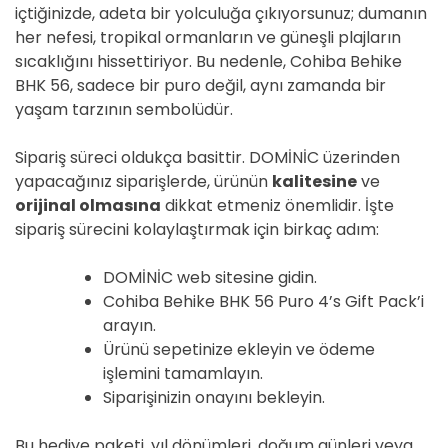
içtiğinizde, adeta bir yolculuğa çıkıyorsunuz; dumanın
her nefesi, tropikal ormanların ve güneşli plajların
sıcaklığını hissettiriyor. Bu nedenle, Cohiba Behike
BHK 56, sadece bir puro değil, aynı zamanda bir
yaşam tarzının sembolüdür.
Sipariş süreci oldukça basittir. DOMİNİC üzerinden
yapacağınız siparişlerde, ürünün
kalitesine
ve
orijinal olmasına
dikkat etmeniz önemlidir. İşte
sipariş sürecini kolaylaştırmak için birkaç adım:
DOMİNİC web sitesine gidin.
Cohiba Behike BHK 56 Puro 4’s Gift Pack’i
arayın.
Ürünü sepetinize ekleyin ve ödeme
işlemini tamamlayın.
Siparişinizin onayını bekleyin.
Bu hediye paketi, yıl dönümleri, doğum günleri veya