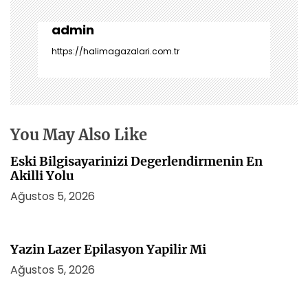
z
i
admin
n
https://halimagazalari.com.tr
m
e
s
i
You May Also Like
Eski Bilgisayarinizi Degerlendirmenin En
Akilli Yolu
Ağustos 5, 2026
Yazin Lazer Epilasyon Yapilir Mi
Ağustos 5, 2026