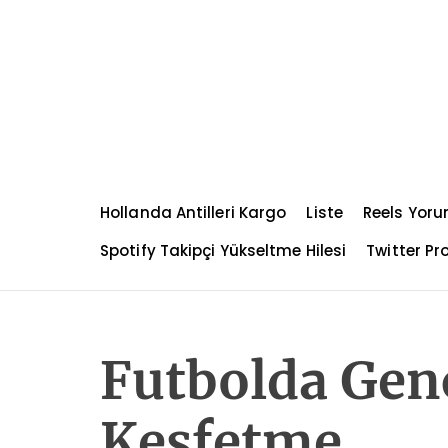
S
k
i
p
t
o
c
o
n
Hollanda Antilleri Kargo
Liste
Reels Yoru
t
e
Spotify Takipçi Yükseltme Hilesi
Twitter Pro
n
t
Futbolda Gen
Keşfetme