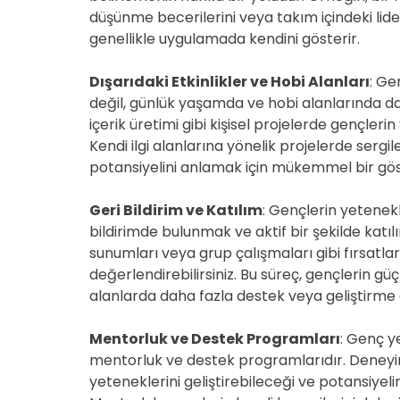
düşünme becerilerini veya takım içindeki lide
genellikle uygulamada kendini gösterir.
Dışarıdaki Etkinlikler ve Hobi Alanları
: Ge
değil, günlük yaşamda ve hobi alanlarında da 
içerik üretimi gibi kişisel projelerde gençleri
Kendi ilgi alanlarına yönelik projelerde sergiled
potansiyelini anlamak için mükemmel bir gös
Geri Bildirim ve Katılım
: Gençlerin yetenekl
bildirimde bulunmak ve aktif bir şekilde katı
sunumları veya grup çalışmaları gibi fırsatlar 
değerlendirebilirsiniz. Bu süreç, gençlerin gü
alanlarda daha fazla destek veya geliştirme g
Mentorluk ve Destek Programları
: Genç y
mentorluk ve destek programlarıdır. Deneyimli
yeteneklerini geliştirebileceği ve potansiyeli