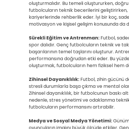
oluşturmalıdır. Bu temeli oluştururken, doğru 
futbolcuların teknik becerilerini geliştirirk
kariyerlerinde rehberlik eder. İyi bir koç, sad
motivasyon ve kişisel gelişim konusunda da d
Sürekli Eğitim ve Antrenman:
Futbol, sadece
spor dalıdır. Genç futbolcuların teknik ve takt
başarılarının temel taşlarını oluşturur. Antr
performansına doğrudan etki eder. Bu yüzden
oluşturmak, futbolcuların hem fiziksel hem de
Zihinsel Dayanıklılık:
Futbol, zihin gücünü d
stresli durumlarla başa çıkma ve mental ola
Zihinsel dayanıklılık, bir futbolcunun baskı a
nedenle, stres yönetimi ve odaklanma teknik
futbolcuların performansını artırabilir.
Medya ve Sosyal Medya Yönetimi:
Günümü
oyuncuların imajını büyük ölçüde etkiler. G