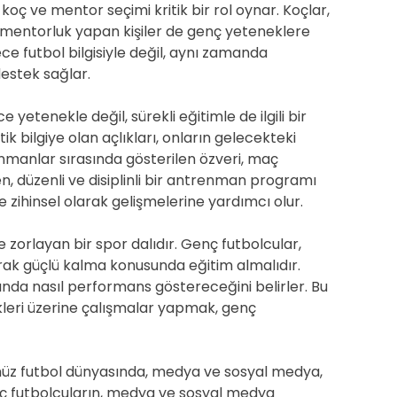
koç ve mentor seçimi kritik bir rol oynar. Koçlar,
en, mentorluk yapan kişiler de genç yeteneklere
ece futbol bilgisiyle değil, aynı zamanda
estek sağlar.
 yetenekle değil, sürekli eğitimle de ilgili bir
ik bilgiye olan açlıkları, onların gelecekteki
enmanlar sırasında gösterilen özveri, maç
, düzenli ve disiplinli bir antrenman programı
 zihinsel olarak gelişmelerine yardımcı olur.
e zorlayan bir spor dalıdır. Genç futbolcular,
rak güçlü kalma konusunda eğitim almalıdır.
ltında nasıl performans göstereceğini belirler. Bu
leri üzerine çalışmalar yapmak, genç
z futbol dünyasında, medya ve sosyal medya,
enç futbolcuların, medya ve sosyal medya