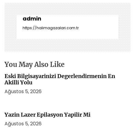
ı
g
e
admin
z
https://halimagazalari.com.tr
i
n
m
e
s
You May Also Like
i
Eski Bilgisayarinizi Degerlendirmenin En
Akilli Yolu
Ağustos 5, 2026
Yazin Lazer Epilasyon Yapilir Mi
Ağustos 5, 2026