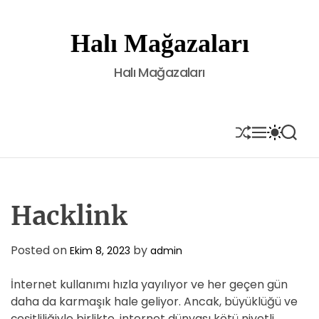
S
k
Halı Mağazaları
i
p
Halı Mağazaları
t
o
c
o
S
M
S
S
H
E
W
E
n
U
N
I
A
t
F
U
T
R
e
F
C
C
L
H
H
n
E
C
Hacklink
t
O
L
O
Posted on
by
Ekim 8, 2023
admin
R
M
İnternet kullanımı hızla yayılıyor ve her geçen gün
O
D
daha da karmaşık hale geliyor. Ancak, büyüklüğü ve
E
çeşitliliğiyle birlikte, internet dünyası kötü niyetli