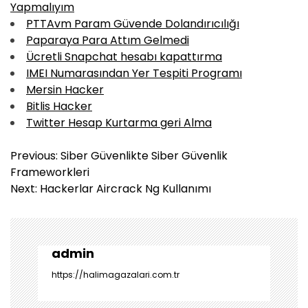
Yapmalıyım
PTTAvm Param Güvende Dolandırıcılığı
Paparaya Para Attım Gelmedi
Ücretli Snapchat hesabı kapattırma
IMEI Numarasından Yer Tespiti Programı
Mersin Hacker
Bitlis Hacker
Twitter Hesap Kurtarma geri Alma
Y
Previous:
Siber Güvenlikte Siber Güvenlik
a
Frameworkleri
z
Next:
Hackerlar Aircrack Ng Kullanımı
ı
g
e
z
admin
i
https://halimagazalari.com.tr
n
m