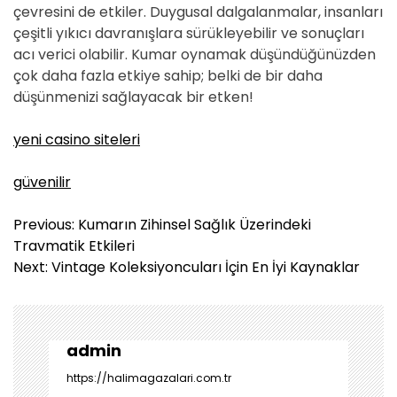
çevresini de etkiler. Duygusal dalgalanmalar, insanları
çeşitli yıkıcı davranışlara sürükleyebilir ve sonuçları
acı verici olabilir. Kumar oynamak düşündüğünüzden
çok daha fazla etkiye sahip; belki de bir daha
düşünmenizi sağlayacak bir etken!
yeni casino siteleri
güvenilir
Y
Previous:
Kumarın Zihinsel Sağlık Üzerindeki
a
Travmatik Etkileri
z
Next:
Vintage Koleksiyoncuları İçin En İyi Kaynaklar
ı
g
e
z
admin
i
https://halimagazalari.com.tr
n