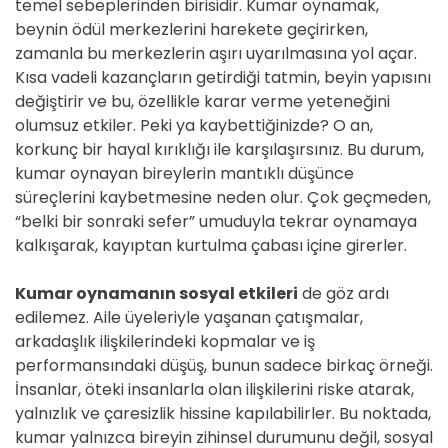
temel sebeplerinden birisidir. Kumar oynamak,
beynin ödül merkezlerini harekete geçirirken,
zamanla bu merkezlerin aşırı uyarılmasına yol açar.
Kısa vadeli kazançların getirdiği tatmin, beyin yapısını
değiştirir ve bu, özellikle karar verme yeteneğini
olumsuz etkiler. Peki ya kaybettiğinizde? O an,
korkunç bir hayal kırıklığı ile karşılaşırsınız. Bu durum,
kumar oynayan bireylerin mantıklı düşünce
süreçlerini kaybetmesine neden olur. Çok geçmeden,
“belki bir sonraki sefer” umuduyla tekrar oynamaya
kalkışarak, kayıptan kurtulma çabası içine girerler.
Kumar oynamanın sosyal etkileri
de göz ardı
edilemez. Aile üyeleriyle yaşanan çatışmalar,
arkadaşlık ilişkilerindeki kopmalar ve iş
performansındaki düşüş, bunun sadece birkaç örneği.
İnsanlar, öteki insanlarla olan ilişkilerini riske atarak,
yalnızlık ve çaresizlik hissine kapılabilirler. Bu noktada,
kumar yalnızca bireyin zihinsel durumunu değil, sosyal