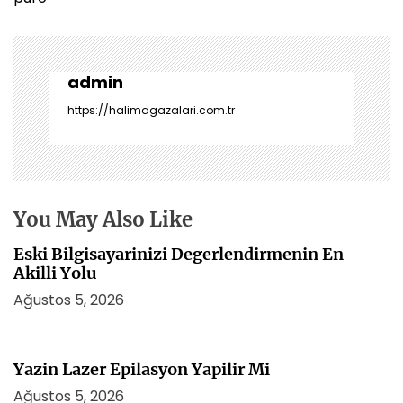
g
e
z
i
admin
n
https://halimagazalari.com.tr
m
e
s
i
You May Also Like
Eski Bilgisayarinizi Degerlendirmenin En
Akilli Yolu
Ağustos 5, 2026
Yazin Lazer Epilasyon Yapilir Mi
Ağustos 5, 2026