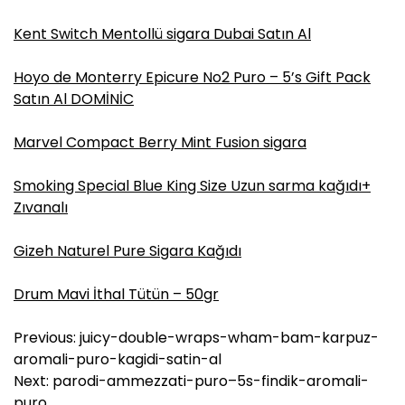
Kent Switch Mentollü sigara Dubai Satın Al
Hoyo de Monterry Epicure No2 Puro – 5’s Gift Pack
Satın Al DOMİNİC
Marvel Compact Berry Mint Fusion sigara
Smoking Special Blue King Size Uzun sarma kağıdı+
Zıvanalı
Gizeh Naturel Pure Sigara Kağıdı
Drum Mavi İthal Tütün – 50gr
Y
Previous:
juicy-double-wraps-wham-bam-karpuz-
a
aromali-puro-kagidi-satin-al
z
Next:
parodi-ammezzati-puro–5s-findik-aromali-
ı
puro