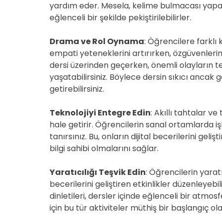
yardım eder. Mesela, kelime bulmacası yapara
eğlenceli bir şekilde pekiştirilebilirler.
Drama ve Rol Oynama
: Öğrencilere farklı
empati yeteneklerini artırırken, özgüvenlerini 
dersi üzerinden geçerken, önemli olayların 
yaşatabilirsiniz. Böylece dersin sıkıcı ancak ge
getirebilirsiniz.
Teknolojiyi Entegre Edin
: Akıllı tahtalar ve 
hale getirir. Öğrencilerin sanal ortamlarda iş
tanırsınız. Bu, onların dijital becerilerini ge
bilgi sahibi olmalarını sağlar.
Yaratıcılığı Teşvik Edin
: Öğrencilerin yarat
becerilerini geliştiren etkinlikler düzenleyeb
dinletileri, dersler içinde eğlenceli bir atmos
için bu tür aktiviteler müthiş bir başlangıç ol