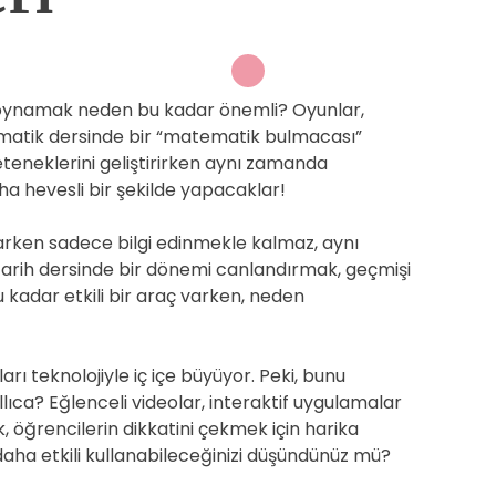
 oynamak neden bu kadar önemli? Oyunlar,
ematik dersinde bir “matematik bulmacası”
eneklerini geliştirirken aynı zamanda
aha hevesli bir şekilde yapacaklar!
parken sadece bilgi edinmekle kalmaz, aynı
Tarih dersinde bir dönemi canlandırmak, geçmişi
 kadar etkili bir araç varken, neden
rı teknolojiyle iç içe büyüyor. Peki, bunu
ca? Eğlenceli videolar, interaktif uygulamalar
k, öğrencilerin dikkatini çekmek için harika
ıl daha etkili kullanabileceğinizi düşündünüz mü?