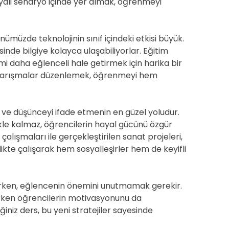
ayali senaryo içinde yer almak, öğrenmeyi
ünümüzde teknolojinin sınıf içindeki etkisi büyük.
sinde bilgiye kolayca ulaşabiliyorlar. Eğitim
imi daha eğlenceli hale getirmek için harika bir
ne yarışmalar düzenlemek, öğrenmeyi hem
u ve düşünceyi ifade etmenin en güzel yoludur.
kle kalmaz, öğrencilerin hayal gücünü özgür
çalışmaları ile gerçekleştirilen sanat projeleri,
rlikte çalışarak hem sosyalleşirler hem de keyifli
arken, eğlencenin önemini unutmamak gerekir.
ırırken öğrencilerin motivasyonunu da
diğiniz ders, bu yeni stratejiler sayesinde