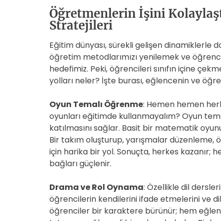
Öğretmenlerin İşini Kolayla
Stratejileri
Eğitim dünyası, sürekli gelişen dinamiklerle do
öğretim metodlarımızı yenilemek ve öğrencile
hedefimiz. Peki, öğrencileri sınıfın içine çek
yolları neler? İşte burası, eğlencenin ve öğr
Oyun Temalı Öğrenme
: Hemen hemen herk
oyunları eğitimde kullanmayalım? Oyun tema
katılmasını sağlar. Basit bir matematik oyunu b
Bir takım oluşturup, yarışmalar düzenleme, 
için harika bir yol. Sonuçta, herkes kazanır
bağları güçlenir.
Drama ve Rol Oynama
: Özellikle dil dersl
öğrencilerin kendilerini ifade etmelerini ve di
öğrenciler bir karaktere bürünür; hem eğleni