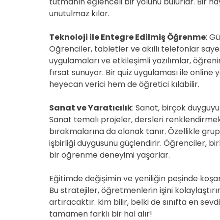
tutmanın eğlenceli bir yolunu bulurlar. Bir h
unutulmaz kılar.
Teknoloji ile Entegre Edilmiş Öğrenme
: G
Öğrenciler, tabletler ve akıllı telefonlar saye
uygulamaları ve etkileşimli yazılımlar, öğren
fırsat sunuyor. Bir quiz uygulaması ile onli
heyecan verici hem de öğretici kılabilir.
Sanat ve Yaratıcılık
: Sanat, birçok duyguy
Sanat temalı projeler, dersleri renklendirme
bırakmalarına da olanak tanır. Özellikle grup 
işbirliği duygusunu güçlendirir. Öğrenciler, bi
bir öğrenme deneyimi yaşarlar.
Eğitimde değişimin ve yeniliğin peşinde koş
Bu stratejiler, öğretmenlerin işini kolaylaşt
artıracaktır. kim bilir, belki de sınıfta en sev
tamamen farklı bir hal alır!