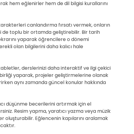
k hem eğlenirler hem de dil bilgisi kurallarını
 karakterleri canlandırma fırsatı vermek, onların
de toplu bir ortamda geliştirebilir. Bir tarih
tekrarını yaparak öğrencilere o dönemi
rekli olan bilgilerini daha kalıcı hale
tabletler, derslerinizi daha interaktif ve ilgi çekici
birliği yaparak, projeler geliştirmelerine olanak
liştirirken aynı zamanda güncel konular hakkında
ıcı düşünme becerilerini artırmak için el
ilirsiniz. Resim yapma, yaratıcı yazma veya müzik
fer oluşturabilir. Eğlencenin kapılarını aralamak
acaktır.