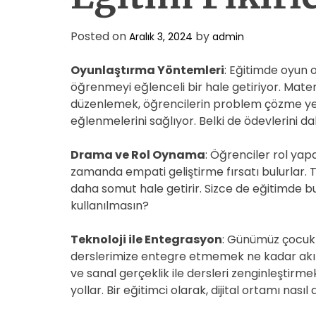
Posted on
by
Aralık 3, 2024
admin
Oyunlaştırma Yöntemleri
: Eğitimde oyun
öğrenmeyi eğlenceli bir hale getiriyor. Mat
düzenlemek, öğrencilerin problem çözme yet
eğlenmelerini sağlıyor. Belki de ödevlerini d
Drama ve Rol Oynama
: Öğrenciler rol ya
zamanda empati geliştirme fırsatı bulurlar. 
daha somut hale getirir. Sizce de eğitimde bu
kullanılmasın?
Teknoloji ile Entegrasyon
: Günümüz çocukla
derslerimize entegre etmemek ne kadar akıllı
ve sanal gerçeklik ile dersleri zenginleştirme
yollar. Bir eğitimci olarak, dijital ortamı nas