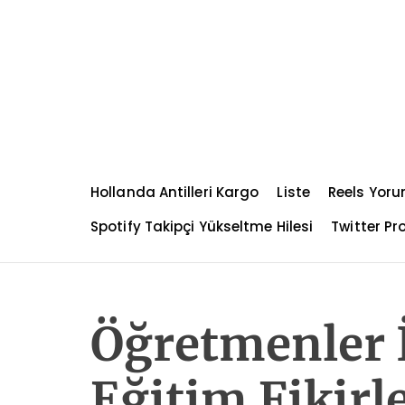
S
k
i
p
t
o
c
o
n
Hollanda Antilleri Kargo
Liste
Reels Yoru
t
e
Spotify Takipçi Yükseltme Hilesi
Twitter Pro
n
t
Öğretmenler İ
Eğitim Fikirle