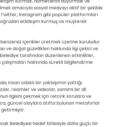
iletişim kurmak, hizmetlerini duyurmak ve
lmek amacıyla sosyal medyayı aktif bir şekilde
Twitter, Instagram gibi popüler platformları
 doğrudan etkileşim kurmuş ve müşterek
 benzersiz içerikler üretmek üzerine kuruludur.
sı ve doğal güzellikleri hakkında ilgi çekici ve
, belediye tarafından düzenlenen etkinlikler,
 çalışmaları hakkında sürekli bilgilendirme
da, insan odaklı bir yaklaşımın yattığı
lar, resimler ve videolar, samimi bir dil
nun ilgisini çekmek için retorik sorulara ve
rıca, güncel olaylara atıfta bulunan metaforlar
 getirmiştir.
k Belediyesi hedef kitlesiyle daha güçlü bir