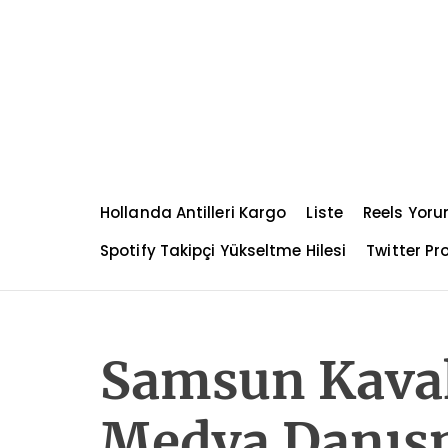
S
k
i
p
t
o
c
o
n
Hollanda Antilleri Kargo
Liste
Reels Yoru
t
e
Spotify Takipçi Yükseltme Hilesi
Twitter Pro
n
t
Samsun Kavak
Medya Danış