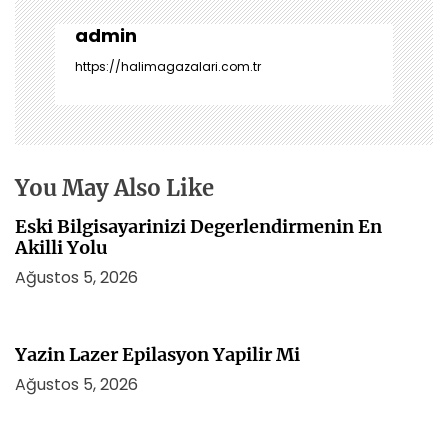
g
e
admin
z
https://halimagazalari.com.tr
i
n
m
e
s
You May Also Like
i
Eski Bilgisayarinizi Degerlendirmenin En
Akilli Yolu
Ağustos 5, 2026
Yazin Lazer Epilasyon Yapilir Mi
Ağustos 5, 2026