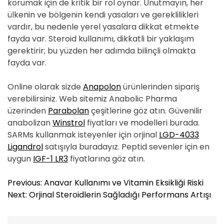
korumak için de kritik bir rol oynar. Unutmayın, her
ülkenin ve bölgenin kendi yasaları ve gereklilikleri
vardır, bu nedenle yerel yasalara dikkat etmekte
fayda var. Steroid kullanımı, dikkatli bir yaklaşım
gerektirir; bu yüzden her adımda bilinçli olmakta
fayda var.
Online olarak sizde
Anapolon
ürünlerinden sipariş
verebilirsiniz. Web sitemiz Anabolic Pharma
üzerinden
Parabolan
çeşitlerine göz atın. Güvenilir
anabolizan
Winstrol
fiyatları ve modelleri burada.
SARMs kullanmak isteyenler için orjinal
LGD-4033
Ligandrol
satışıyla buradayız. Peptid sevenler için en
uygun
IGF-1 LR3
fiyatlarına göz atın.
Y
Previous:
Anavar Kullanımı ve Vitamin Eksikliği Riski
a
Next:
Orjinal Steroidlerin Sağladığı Performans Artışı
z
ı