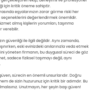
 gerçekleştiren ekip, deneyimli ve profesyonel
ği için kritik öneme sahiptir.
asında eşyalarınızın zarar görme riski her
a seçeneklerini değerlendirmek önemlidir.
zmet almış kişilerin yorumları, taşınma
r verebilir.
güvenliği ile ilgili değildir. Aynı zamanda,
taşınırken, eski evinizdeki anılarınızla veda etmek
cini yöneten firmanın, bu duygusal süreci de göz
et, sadece fiziksel taşımayı değil, aynı
.
 güven, sürecin en önemli unsurlarıdır. Doğru
m de sizin huzurunuz için kritik bir adımdır. Bu
lmalısınız. Unutmayın, her şeyin başı güven!