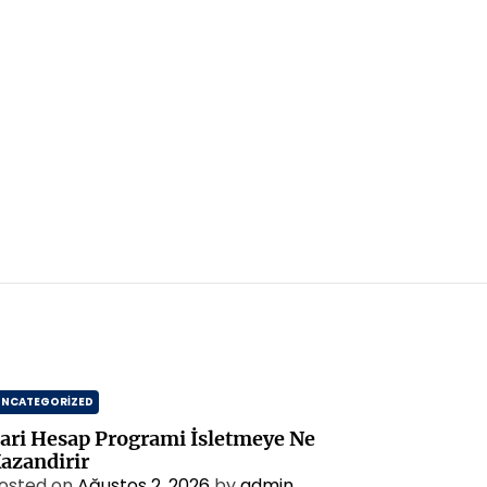
UNCATEGORIZED
ari Hesap Programi İsletmeye Ne
azandirir
osted on
Ağustos 2, 2026
by
admin