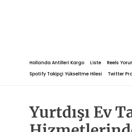
S
k
i
p
t
o
c
o
n
Hollanda Antilleri Kargo
Liste
Reels Yoru
t
e
Spotify Takipçi Yükseltme Hilesi
Twitter Pro
n
t
Yurtdışı Ev T
Hizmetlerinde