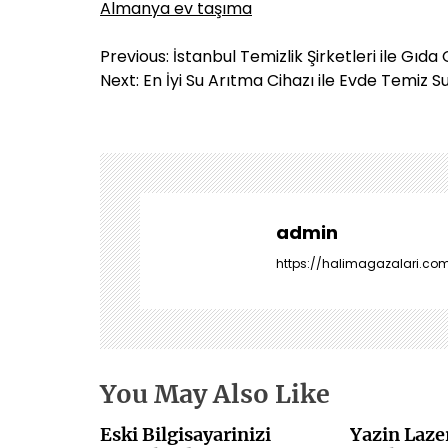
Almanya ev taşıma
Y
Previous:
İstanbul Temizlik Şirketleri ile Gıda
a
Next:
En İyi Su Arıtma Cihazı ile Evde Temiz S
z
ı
g
e
z
i
admin
n
https://halimagazalari.com
m
e
s
i
You May Also Like
Eski Bilgisayarinizi
Yazin Laze