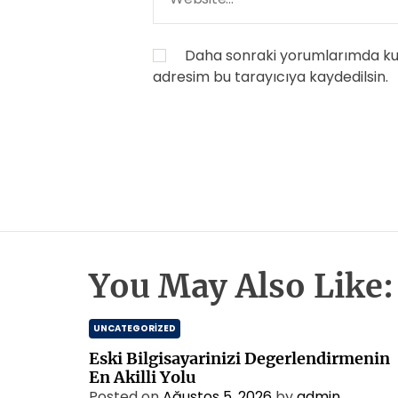
Daha sonraki yorumlarımda kull
adresim bu tarayıcıya kaydedilsin.
You May Also Like:
UNCATEGORIZED
Eski Bilgisayarinizi Degerlendirmenin
En Akilli Yolu
Posted on
Ağustos 5, 2026
by
admin