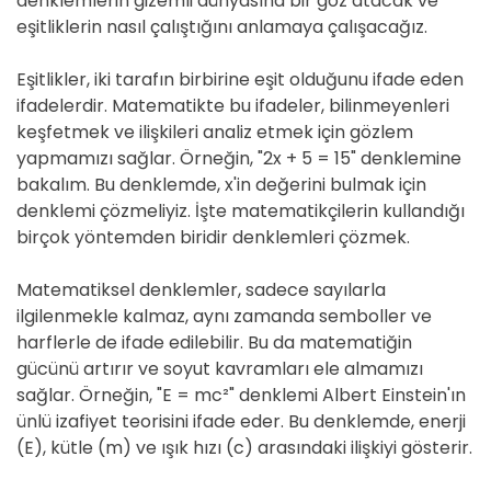
denklemlerin gizemli dünyasına bir göz atacak ve
eşitliklerin nasıl çalıştığını anlamaya çalışacağız.
Eşitlikler, iki tarafın birbirine eşit olduğunu ifade eden
ifadelerdir. Matematikte bu ifadeler, bilinmeyenleri
keşfetmek ve ilişkileri analiz etmek için gözlem
yapmamızı sağlar. Örneğin, "2x + 5 = 15" denklemine
bakalım. Bu denklemde, x'in değerini bulmak için
denklemi çözmeliyiz. İşte matematikçilerin kullandığı
birçok yöntemden biridir denklemleri çözmek.
Matematiksel denklemler, sadece sayılarla
ilgilenmekle kalmaz, aynı zamanda semboller ve
harflerle de ifade edilebilir. Bu da matematiğin
gücünü artırır ve soyut kavramları ele almamızı
sağlar. Örneğin, "E = mc²" denklemi Albert Einstein'ın
ünlü izafiyet teorisini ifade eder. Bu denklemde, enerji
(E), kütle (m) ve ışık hızı (c) arasındaki ilişkiyi gösterir.