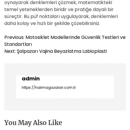
oynayarak denklemleri çözmek, matematikteki
temel yeteneklerden biridir ve pratiğe dayalı bir
süreçtir. Bu püf noktaları uygulayarak, denklemleri
daha kolay ve hızlı bir şekilde çözebilirsiniz.
Y
Previous:
Motosiklet Modellerinde Güvenlik Testleri ve
a
Standartları
z
Next:
Şalpazarı Vajina Beyazlatma Labioplasti
ı
g
e
z
admin
i
https://halimagazalari.com.tr
n
m
e
s
i
You May Also Like