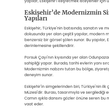
yapılar, Eskişehir'i keşfetmek isteyenler iç
Eskişehir’de Modernizmin Sim
Yapıları
Eskişehir, Türkiye'nin batısında, sanatın ve mo
dokusunda yer alan çeşitli yapılar, modern m
benzersiz bir görsel şölen sunar. Bu yapılar, Es
derinlemesine şekillendirir.
Porsuk Çayı'nın kıyısında yer alan Odunpazarı
sahipliği yapar. Burada, tarihi evlerin yanı sı
Modernizmin nabzını tutan bu bölge, ziyaretçi
deneyim sunar.
Eskişehir'in simgelerinden biri, Türkiye'nin 
Müzesi'dir. Burası, tasarımıyla ve sergilediği e
Camın ışıkla dansını gözler önüne seren bu m
vaat eder.