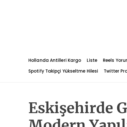
S
k
i
p
t
o
c
o
n
Hollanda Antilleri Kargo
Liste
Reels Yoru
t
e
Spotify Takipçi Yükseltme Hilesi
Twitter Pro
n
t
Eskişehirde G
Modern Yapıl