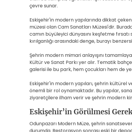
çevre sunar.
Eskişehir'in modern yapılarında dikkat çeken 
müzesi olan Cam Sanatları Müzesi'dir. Burada
camın büyüleyici dünyasını keşfetme fırsatı
kırılganlığı arasındaki denge, burayı benzersiz
Şehrin modern mimari anlayışını tamamlayan
Kültür ve Sanat Parkı yer alır. Tematik bahçel
galerisi ile bu park, hem çocukları hem de ye
Eskişehir'in modern yapıları, şehrin kültürel
önemli bir rol oynamaktadır. Bu yapılar, sana
ziyaretçilere ilham verir ve şehrin modern kiml
Eskişehir’in Görülmesi Gere
Odunpazarı Modern Müze, şehrin sanatseverle
durumda. Restorasyon sonrası eski bir dep