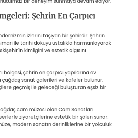
in unutulmaz bir deneyim sunmaya devam ediyor.
geleri: Şehrin En Çarpıcı
dernizmin izlerini taşıyan bir şehirdir. Şehrin
imari ile tarihi dokuyu ustalıkla harmanlayarak
kişehir'in kimliğini ve estetik algısını
 bölgesi, şehrin en çarpıcı yapılarına ev
ra çağdaş sanat galerileri ve kafeler bulunur.
lere geçmiş ile geleceği buluşturan eşsiz bir
ilk çağdaş cam müzesi olan Cam Sanatları
serlerle ziyaretçilerine estetik bir şölen sunar.
üze, modern sanatın derinliklerine bir yolculuk