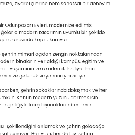
müze, ziyaretçilerine hem sanatsal bir deneyim
.
hir Odunpazarı Evleri, modernize edilmiş
öğelerle modern tasarımın uyumlu bir şekilde
ugünü arasında köprü kuruyor.
 şehrin mimari açıdan zengin noktalarından
 modern binaların yer aldığı kampüs, eğitim ve
ğrenci yaşamının ve akademik faaliyetlerin
mini ve gelecek vizyonunu yansıtıyor.
aparken, şehrin sokaklarında dolaşmak ve her
mümkün. Kentin modern yüzünü görmek için
k zenginliğiyle karşılaşacaklarından emin
sıl şekillendiğini anlamak ve şehrin geleceğe
rsat sunuyor. Her yapı, her detay, şehrin