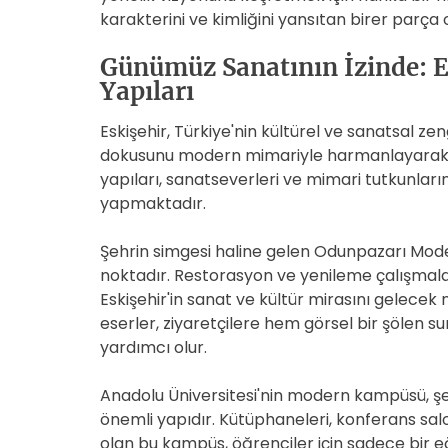
karakterini ve kimliğini yansıtan birer parça o
Günümüz Sanatının İzinde: E
Yapıları
Eskişehir, Türkiye'nin kültürel ve sanatsal zengi
dokusunu modern mimariyle harmanlayarak be
yapıları, sanatseverleri ve mimari tutkunları
yapmaktadır.
Şehrin simgesi haline gelen Odunpazarı Moder
noktadır. Restorasyon ve yenileme çalışmala
Eskişehir'in sanat ve kültür mirasını gelecek 
eserler, ziyaretçilere hem görsel bir şölen s
yardımcı olur.
Anadolu Üniversitesi'nin modern kampüsü, şe
önemli yapıdır. Kütüphaneleri, konferans sal
olan bu kampüs, öğrenciler için sadece bir e