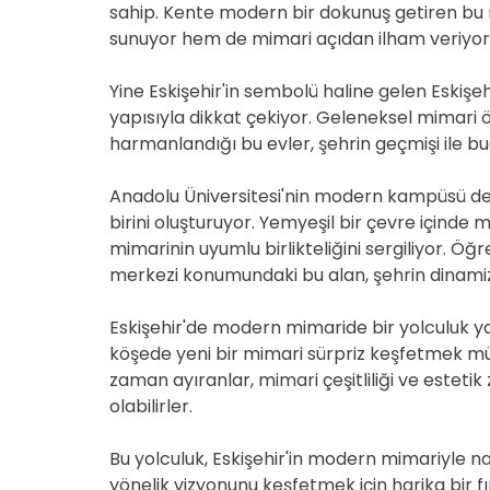
sahip. Kente modern bir dokunuş getiren bu 
sunuyor hem de mimari açıdan ilham veriyor
Yine Eskişehir'in sembolü haline gelen Eskişe
yapısıyla dikkat çekiyor. Geleneksel mimari 
harmanlandığı bu evler, şehrin geçmişi ile b
Anadolu Üniversitesi'nin modern kampüsü de
birini oluşturuyor. Yemyeşil bir çevre içinde
mimarinin uyumlu birlikteliğini sergiliyor. Ö
merkezi konumundaki bu alan, şehrin dinamiz
Eskişehir'de modern mimaride bir yolculuk y
köşede yeni bir mimari sürpriz keşfetmek 
zaman ayıranlar, mimari çeşitliliği ve esteti
olabilirler.
Bu yolculuk, Eskişehir'in modern mimariyle na
yönelik vizyonunu keşfetmek için harika bir fı